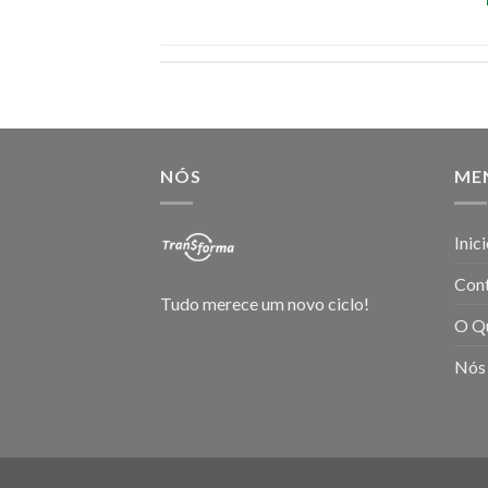
NÓS
ME
Inic
Con
Tudo merece um novo ciclo!
O Q
Nós